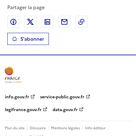
Partager la page
Partager sur Facebook
Partager sur X
Partager sur LinkedIn
Partager par email
Copier le lien de la 
S'abonner
info.gouv.fr
service-public.gouv.fr
legifrance.gouv.fr
data.gouv.fr
Plan du site
Glossaire
Mentions légales
Info éditeur