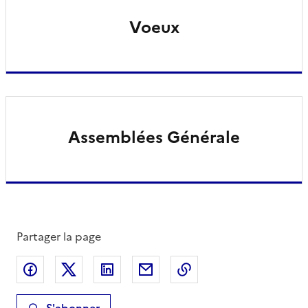
Voeux
Assemblées Générale
Partager la page
Partager sur Facebook
Partager sur X
Partager sur LinkedIn
Partager par email
Copier le lien de la 
S'abonner