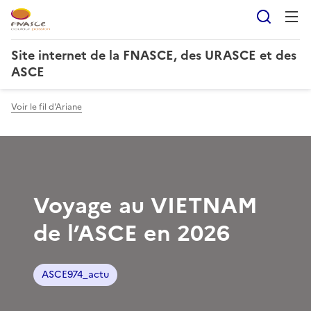
Reche
Site internet de la FNASCE, des URASCE et des
ASCE
Voir le fil d'Ariane
Voyage au VIETNAM
de l’ASCE en 2026
ASCE974_actu