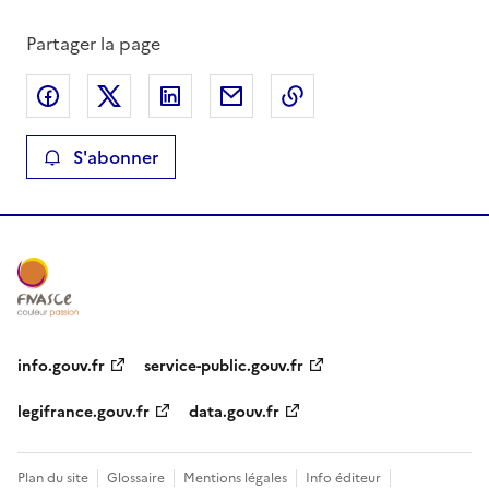
Partager la page
Partager sur Facebook
Partager sur X
Partager sur LinkedIn
Partager par email
Copier le lien de la 
S'abonner
info.gouv.fr
service-public.gouv.fr
legifrance.gouv.fr
data.gouv.fr
Plan du site
Glossaire
Mentions légales
Info éditeur