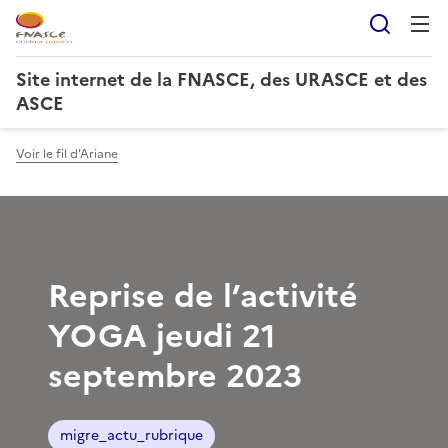
Reche
Site internet de la FNASCE, des URASCE et des
ASCE
Voir le fil d'Ariane
Reprise de l’activité
YOGA jeudi 21
septembre 2023
migre_actu_rubrique