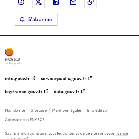
Partager sur Facebook
Partager sur X
Partager sur LinkedIn
Partager par email
Copier le lien de 
S'abonner
info.gouv.fr
service-public.gouv.fr
legifrance.gouv.fr
data.gouv.fr
Plan du site
Glossaire
Mentions légales
Info éditeur
Adresse de la FNASCE
Sauf mention contraire, tous les contenus de ce site sont sous
licence